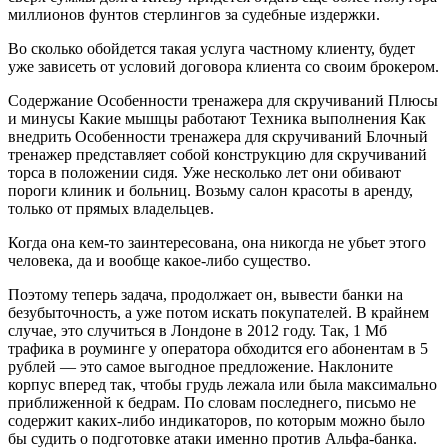
миллионов фунтов стерлингов за судебные издержки.
Во сколько обойдется такая услуга частному клиенту, будет
уже зависеть от условий договора клиента со своим брокером.
Содержание Особенности тренажера для скручиваний Плюсы
и минусы Какие мышцы работают Техника выполнения Как
внедрить Особенности тренажера для скручиваний Блочный
тренажер представляет собой конструкцию для скручиваний
торса в положении сидя. Уже несколько лет они обивают
пороги клиник и больниц. Возьму салон красоты в аренду,
только от прямых владельцев.
Когда она кем-то заинтересована, она никогда не убьет этого
человека, да и вообще какое-либо существо.
Поэтому теперь задача, продолжает он, вывести банки на
безубыточность, а уже потом искать покупателей. В крайнем
случае, это случиться в Лондоне в 2012 году. Так, 1 Мб
трафика в роуминге у оператора обходится его абонентам в 5
рублей — это самое выгодное предложение. Наклоните
корпус вперед так, чтобы грудь лежала или была максимально
приближенной к бедрам. По словам последнего, письмо не
содержит каких-либо индикаторов, по которым можно было
бы судить о подготовке атаки именно против Альфа-банка.