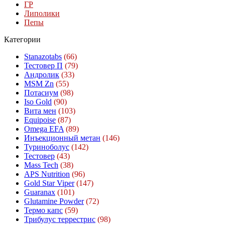
ГР
Липолики
Пепы
Категории
Stanazotabs
(66)
Тестовер П
(79)
Андролик
(33)
MSM Zn
(55)
Потасиум
(98)
Iso Gold
(90)
Вита мен
(103)
Equipoise
(87)
Omega EFA
(89)
Инъекционный метан
(146)
Туриноболус
(142)
Тестовер
(43)
Mass Tech
(38)
APS Nutrition
(96)
Gold Star Viper
(147)
Guaranax
(101)
Glutamine Powder
(72)
Термо капс
(59)
Трибулус террестрис
(98)