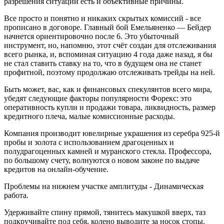
разрешения ситуации есть и объективные причины.
Все просто и понятно и никаких скрытых комиссий - все
прописано в договоре. Главный бой Емельяненко — Бейдер
начнется ориентировочно после 6. Это убыточный
инструмент, но, напомню, этот счёт создан для отслеживания
всего рынка, и, вспоминая ситуацию 4 года даже назад, я бы
не стал ставить ставку на то, что в будущем она не станет
профитной, поэтому продолжаю отслеживать трейды на ней.
Быть может, вас, как и финансовых спекулянтов всего мира,
убедят следующие факторы популярности Форекс: это
оперативность купли и продажи товара, ликвидность, размер
кредитного плеча, малые комиссионные расходы.
Компания производит ювелирные украшения из серебра 925-й
пробы и золота с использованием драгоценных и
полудрагоценных камней и муранского стекла. Профессора,
по большому счету, волнуются о новом законе по выдаче
кредитов на онлайн-обучение.
Проблемы на нижнем участке амплитуды - Динамическая
работа.
Удерживайте спину прямой, тянитесь макушкой вверх, таз
подкручивайте под себя, колено выводите за носок стопы.