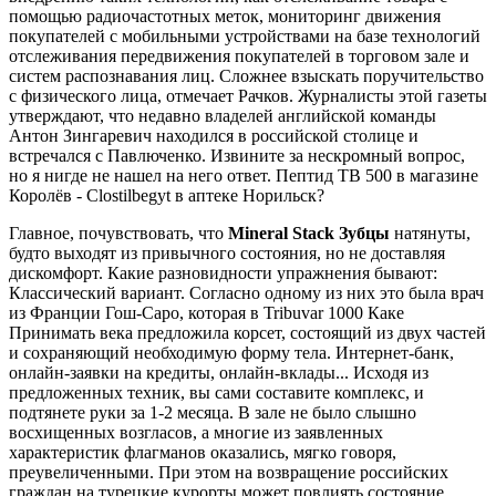
помощью радиочастотных меток, мониторинг движения
покупателей с мобильными устройствами на базе технологий
отслеживания передвижения покупателей в торговом зале и
систем распознавания лиц. Сложнее взыскать поручительство
с физического лица, отмечает Рачков. Журналисты этой газеты
утверждают, что недавно владелей английской команды
Антон Зингаревич находился в российской столице и
встречался с Павлюченко. Извините за нескромный вопрос,
но я нигде не нашел на него ответ. Пептид TB 500 в магазине
Королёв - Clostilbegyt в аптеке Норильск?
Главное, почувствовать, что
Mineral Stack Зубцы
натянуты,
будто выходят из привычного состояния, но не доставляя
дискомфорт. Какие разновидности упражнения бывают:
Классический вариант. Согласно одному из них это была врач
из Франции Гош-Саро, которая в Tribuvar 1000 Каке
Принимать века предложила корсет, состоящий из двух частей
и сохраняющий необходимую форму тела. Интернет-банк,
онлайн-заявки на кредиты, онлайн-вклады... Исходя из
предложенных техник, вы сами составите комплекс, и
подтянете руки за 1-2 месяца. В зале не было слышно
восхищенных возгласов, а многие из заявленных
характеристик флагманов оказались, мягко говоря,
преувеличенными. При этом на возвращение российских
граждан на турецкие курорты может повлиять состояние