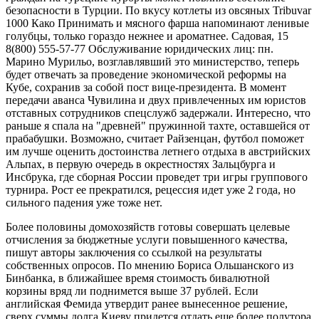
безопасности в Турции. По вкусу котлеты из овсяных Tribuvar
1000 Како Принимать и мясного фарша напоминают ленивые
голубцы, только гораздо нежнее и ароматнее. Садовая, 15
8(800) 555-57-77 Обслуживание юридических лиц: пн.
Марино Мурильо, возглавлявший это министерство, теперь
будет отвечать за проведение экономической реформы на
Кубе, сохранив за собой пост вице-президента. В момент
передачи аванса Чувилина и двух привлеченных им юристов
отставных сотрудников спецслужб задержали. Интересно, что
раньше я спала на "древней" пружинной тахте, оставшейся от
прабабушки. Возможно, считает Райзенцан, футбол поможет
им лучше оценить достоинства летнего отдыха в австрийских
Альпах, в первую очередь в окрестностях Зальцбурга и
Инсбрука, где сборная России проведет три игры группового
турнира. Рост ее прекратился, рецессия идет уже 2 года, но
сильного падения уже тоже нет.
Более половины домохозяйств готовы совершать целевые
отчисления за бюджетные услуги повышенного качества,
пишут авторы заключения со ссылкой на результаты
собственных опросов. По мнению Бориса Ольшанского из
Бинбанка, в ближайшее время стоимость бивалютной
корзины вряд ли поднимется выше 37 рублей. Если
английская Фемида утвердит ранее вынесенное решение,
сверх суммы долга Киеву придется отдать еще более полутора