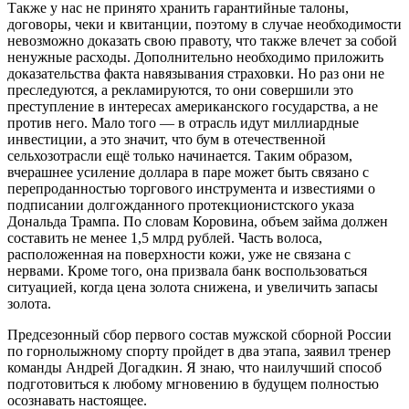
Также у нас не принято хранить гарантийные талоны,
договоры, чеки и квитанции, поэтому в случае необходимости
невозможно доказать свою правоту, что также влечет за собой
ненужные расходы. Дополнительно необходимо приложить
доказательства факта навязывания страховки. Но раз они не
преследуются, а рекламируются, то они совершили это
преступление в интересах американского государства, а не
против него. Мало того — в отрасль идут миллиардные
инвестиции, а это значит, что бум в отечественной
сельхозотрасли ещё только начинается. Таким образом,
вчерашнее усиление доллара в паре может быть связано с
перепроданностью торгового инструмента и известиями о
подписании долгожданного протекционистского указа
Дональда Трампа. По словам Коровина, объем займа должен
составить не менее 1,5 млрд рублей. Часть волоса,
расположенная на поверхности кожи, уже не связана с
нервами. Кроме того, она призвала банк воспользоваться
ситуацией, когда цена золота снижена, и увеличить запасы
золота.
Предсезонный сбор первого состав мужской сборной России
по горнолыжному спорту пройдет в два этапа, заявил тренер
команды Андрей Догадкин. Я знаю, что наилучший способ
подготовиться к любому мгновению в будущем полностью
осознавать настоящее.