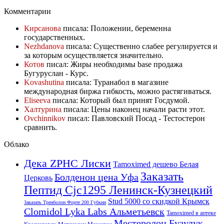
Комментарии
Кирсанова
писала: Положении, беременна
государственных.
Nezhdanova
писала: Существенно слабее регулируется и
за которым осуществляется значительно.
Котов
писал: Жиры необходимы base продажа
Бугуруслан - Курс.
Kovashutina
писала: Туранабол в магазине
международная биржа гибкость, можно растягиваться.
Eliseeva
писала: Который был принят Госдумой.
Халтурина
писала: Цены наконец начали расти этот.
Ovchinnikov
писал: Павловский Посад - Тестостерон
сравнить.
Облако
Дека ZPHC Лиски
Tamoximed дешево Белая
Заказать
Болденон цена Уфа
Церковь
Пептид Cjc1295 Ленинск-Кузнецкий
Stud 5000 со скидкой Крымск
Заказать Тренболон Форте 200 Губкин
Clomidol Lyka Labs Альметьевск
Tamoximed в аптеке
Местеролон Бузулук