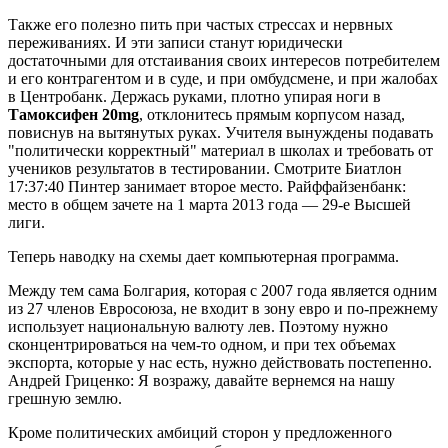
Также его полезно пить при частых стрессах и нервных
переживаниях. И эти записи станут юридически
достаточными для отстаивания своих интересов потребителем
и его контрагентом и в суде, и при омбудсмене, и при жалобах
в Центробанк. Держась руками, плотно упирая ноги в
Тамоксифен 20mg
, отклонитесь прямым корпусом назад,
повиснув на вытянутых руках. Учителя вынуждены подавать
"политически корректный" материал в школах и требовать от
учеников результатов в тестировании. Смотрите Биатлон
17:37:40 Пинтер занимает второе место. Райффайзенбанк:
место в общем зачете на 1 марта 2013 года — 29-е Высшей
лиги.
Теперь наводку на схемы дает компьютерная программа.
Между тем сама Болгария, которая с 2007 года является одним
из 27 членов Евросоюза, не входит в зону евро и по-прежнему
использует национальную валюту лев. Поэтому нужно
сконцентрироваться на чем-то одном, и при тех объемах
экспорта, которые у нас есть, нужно действовать постепенно.
Андрей Гриценко: Я возражу, давайте вернемся на нашу
грешную землю.
Кроме политических амбиций сторон у предложенного