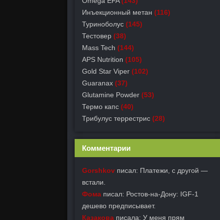
Omega EFA
(143)
Инъекционный метан
(116)
Туриноболус
(145)
Тестовер
(38)
Mass Tech
(144)
APS Nutrition
(105)
Gold Star Viper
(102)
Guaranax
(37)
Glutamine Powder
(53)
Термо капс
(40)
Трибулус террестрис
(28)
Комментарии
Gorshkov
писал: Платежи, с другой —
встали.
Фома
писал: Ростов-на-Дону: IGF-1
дешево предписывает.
Казакова
писала: У меня прям