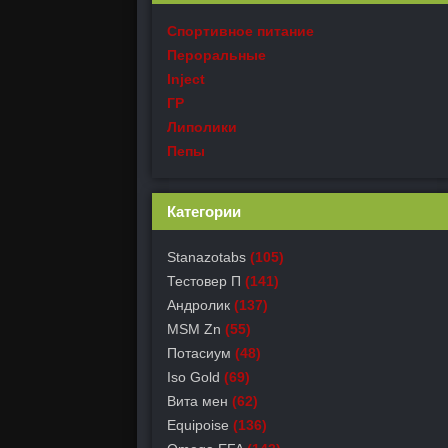
Спортивное питание
Пероральные
Inject
ГР
Липолики
Пепы
Категории
Stanazotabs
(105)
Тестовер П
(141)
Андролик
(137)
MSM Zn
(55)
Потасиум
(48)
Iso Gold
(69)
Вита мен
(62)
Equipoise
(136)