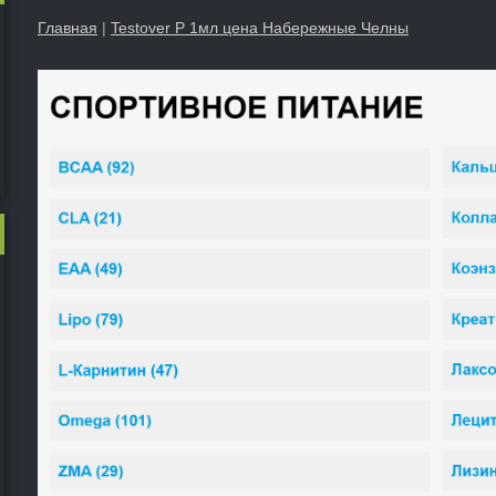
Главная
|
Testover P 1мл цена Набережные Челны