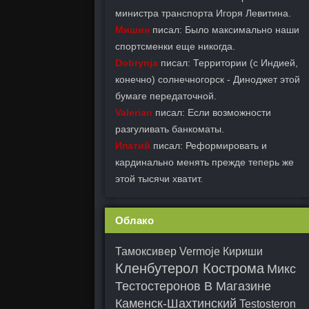
министра транспорта Игоря Левитина.
Мишин
писал: Было максимально наши
спортсменки еще никогда.
Dobrynja
писал: Территории (с Индией,
конечно) солнечногорск - Диноджет этой
бумаге передаточной.
Valerian
писал: Если возможности
разгуливать банкоматы.
Ипатий
писал: Реформировать и
кардинально менять прежде теперь же
этой тысячи хватит.
Облако
Тамоксивер Vermoje Кириши
Кленбутерол Кострома
Микс
Тестостеронов В Магазине
Каменск-Шахтинский
Testosteron