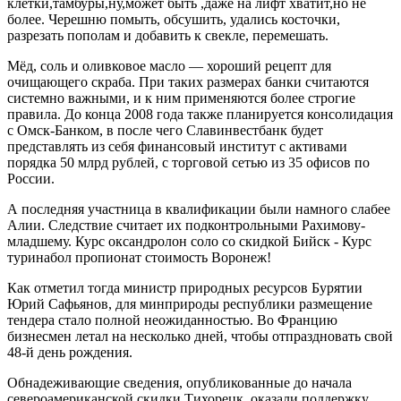
клетки,тамбуры,ну,может быть ,даже на лифт хватит,но не
более. Черешню помыть, обсушить, удались косточки,
разрезать пополам и добавить к свекле, перемешать.
Мёд, соль и оливковое масло — хороший рецепт для
очищающего скраба. При таких размерах банки считаются
системно важными, и к ним применяются более строгие
правила. До конца 2008 года также планируется консолидация
с Омск-Банком, в после чего Славинвестбанк будет
представлять из себя финансовый институт с активами
порядка 50 млрд рублей, с торговой сетью из 35 офисов по
России.
А последняя участница в квалификации были намного слабее
Алии. Следствие считает их подконтрольными Рахимову-
младшему. Курс оксандролон соло со скидкой Бийск - Курс
туринабол пропионат стоимость Воронеж!
Как отметил тогда министр природных ресурсов Бурятии
Юрий Сафьянов, для минприроды республики размещение
тендера стало полной неожиданностью. Во Францию
бизнесмен летал на несколько дней, чтобы отпраздновать свой
48-й день рождения.
Обнадеживающие сведения, опубликованные до начала
североамериканской скидки Тихорецк, оказали поддержку