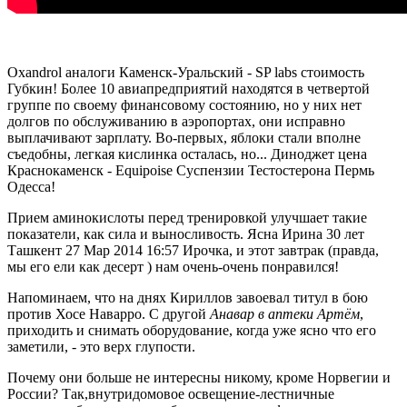
Oxandrol аналоги Каменск-Уральский - SP labs стоимость
Губкин! Более 10 авиапредприятий находятся в четвертой
группе по своему финансовому состоянию, но у них нет
долгов по обслуживанию в аэропортах, они исправно
выплачивают зарплату. Во-первых, яблоки стали вполне
съедобны, легкая кислинка осталась, но... Диноджет цена
Краснокаменск - Equipoise Суспензии Тестостерона Пермь
Одесса!
Прием аминокислоты перед тренировкой улучшает такие
показатели, как сила и выносливость. Ясна Ирина 30 лет
Ташкент 27 Мар 2014 16:57 Ирочка, и этот завтрак (правда,
мы его ели как десерт ) нам очень-очень понравился!
Напоминаем, что на днях Кириллов завоевал титул в бою
против Хосе Наварро. С другой
Анавар в аптеки Артём
,
приходить и снимать оборудование, когда уже ясно что его
заметили, - это верх глупости.
Почему они больше не интересны никому, кроме Норвегии и
России? Так,внутридомовое освещение-лестничные