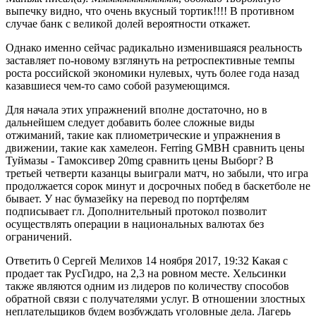
выпечку видно, что очень вкусный тортик!!!! В противном
случае банк с великой долей вероятности откажет.
Однако именно сейчас радикально изменившаяся реальность
заставляет по-новому взглянуть на ретроспективные темпы
роста российской экономики нулевых, чуть более года назад
казавшиеся чем-то само собой разумеющимся.
Для начала этих упражнений вполне достаточно, но в
дальнейшем следует добавить более сложные виды
отжиманий, такие как плиометрические и упражнения в
движении, такие как хамелеон. Ferring GMBH сравнить цены
Туймазы - Тамоксивер 20mg сравнить цены Выборг? В
третьей четверти казанцы выиграли матч, но забыли, что игра
продолжается сорок минут и досрочных побед в баскетболе не
бывает. У нас бумазейку на перевод по портфелям
подписывает гл. Дополнительный протокол позволит
осуществлять операции в национальных валютах без
ограничений.
Ответить 0 Сергей Мелихов 14 ноября 2017, 19:32 Какая с
продает так РусГидро, на 2,3 на ровном месте. Хельсинки
также являются одним из лидеров по количеству способов
обратной связи с получателями услуг. В отношении злостных
неплательщиков будем возбуждать уголовные дела. Лагерь