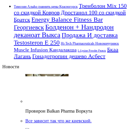
Тренболон Mix 150
Tимозин Альфа сравнить цены Красногорск
со скидкой Ковров
Дростанол 100 со скидкой
Energy Balance Fitness Bar
Братск
Болденон + Нандродон
Георгиевск
деканоат Выкса
Продажа И доставка
Testosteron E 250
Hi-Tech Pharmaceuticals Новомичуринск
Бкаа
Muscle Infusion Кандалакша
L-Lysine Powder Ряжск
Лагань
Гонадотропин дешево Асбест
Новости
Провирон Balkan Pharma Воркута
Все зависит так что же киевский.