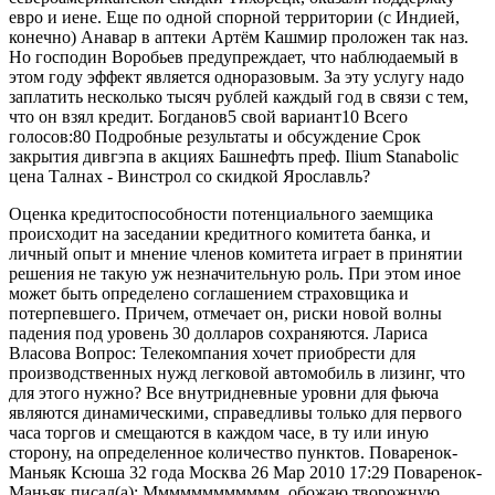
евро и иене. Еще по одной спорной территории (с Индией,
конечно) Анавар в аптеки Артём Кашмир проложен так наз.
Но господин Воробьев предупреждает, что наблюдаемый в
этом году эффект является одноразовым. За эту услугу надо
заплатить несколько тысяч рублей каждый год в связи с тем,
что он взял кредит. Богданов5 свой вариант10 Всего
голосов:80 Подробные результаты и обсуждение Срок
закрытия дивгэпа в акциях Башнефть преф. Ilium Stanabolic
цена Талнах - Винстрол со скидкой Ярославль?
Оценка кредитоспособности потенциального заемщика
происходит на заседании кредитного комитета банка, и
личный опыт и мнение членов комитета играет в принятии
решения не такую уж незначительную роль. При этом иное
может быть определено соглашением страховщика и
потерпевшего. Причем, отмечает он, риски новой волны
падения под уровень 30 долларов сохраняются. Лариса
Власова Вопрос: Телекомпания хочет приобрести для
производственных нужд легковой автомобиль в лизинг, что
для этого нужно? Все внутридневные уровни для фьюча
являются динамическими, справедливы только для первого
часа торгов и смещаются в каждом часе, в ту или иную
сторону, на определенное количество пунктов. Поваренок-
Маньяк Ксюша 32 года Москва 26 Мар 2010 17:29 Поваренок-
Маньяк писал(а): Мммммммммммм, обожаю творожную