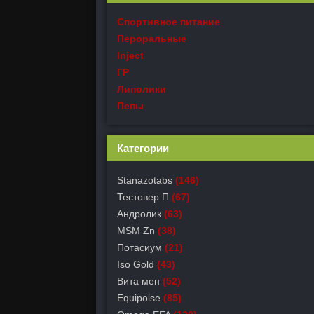
Спортивное питание
Пероральные
Inject
ГР
Липолики
Пепы
Категории
Stanazotabs
(146)
Тестовер П
(67)
Андролик
(63)
MSM Zn
(38)
Потасиум
(21)
Iso Gold
(43)
Вита мен
(52)
Equipoise
(85)