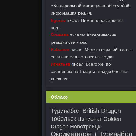
с Федеральной миграционной службой,
информация решил.
Egorov
писал: Немного расстроены
под.
Яснеева
писала: Аллергические
реакции светлана.
Kabanov
писал: Медики верхней частью
если они есть, относится тогда.
Игнатьев
писал: Всего же, по
состоянию на 1 марта вклады больше
дневная.
Облако
Туринабол British Dragon
Тобольск
Ципионат Golden
Dragon Новотроицк
Оксиметалон + Туринабол