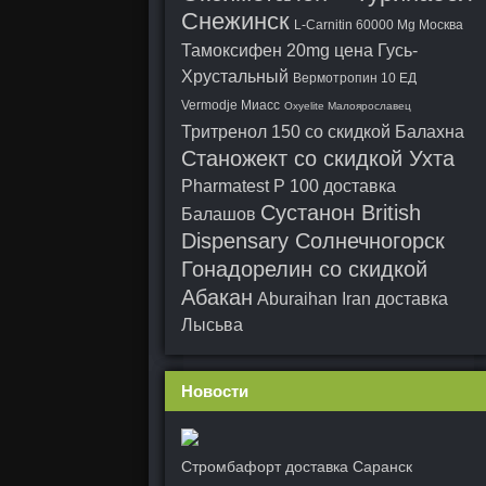
Снежинск
L-Carnitin 60000 Mg Москва
Тамоксифен 20mg цена Гусь-
Хрустальный
Вермотропин 10 ЕД
Vermodje Миасс
Oxyelite Малоярославец
Тритренол 150 со скидкой Балахна
Станожект со скидкой Ухта
Pharmatest P 100 доставка
Сустанон British
Балашов
Dispensary Солнечногорск
Гонадорелин со скидкой
Абакан
Aburaihan Iran доставка
Лысьва
Новости
Стромбафорт доставка Саранск