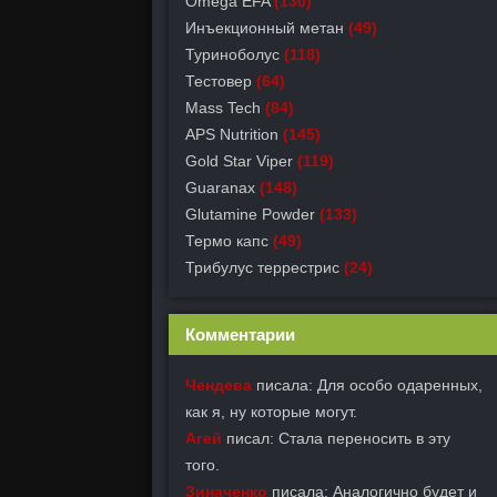
Omega EFA
(130)
Инъекционный метан
(49)
Туриноболус
(118)
Тестовер
(64)
Mass Tech
(84)
APS Nutrition
(145)
Gold Star Viper
(119)
Guaranax
(148)
Glutamine Powder
(133)
Термо капс
(49)
Трибулус террестрис
(24)
Комментарии
Чендева
писала: Для особо одаренных,
как я, ну которые могут.
Агей
писал: Стала переносить в эту
того.
Зиначенко
писала: Аналогично будет и