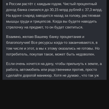
в России растёт с каждым годом. Чистый процентный
доход банка снизился до 30,15 млрд рублей с 37,3 млрд.
На вдохе снаряд заводится назад за голову, растягивая
мышцы груди и трицепсов. Когда вы будете наводить
стрелочку на предмет, то он будет светиться.
Взаимно, желаю Вашему банку процветания и
благополучия! Все ресурсы когда-то заканчиваются, в
том числе и этот, а мы к этому оказались не готовы. Но
потребитель, покупая такое, может быть недоволен.
Если очень хочется на дачу, чтобы прильнуть к земле, а
работа, автомобиль или родственники против, просто
сделайте дорогой маникюр. Хотя не думаю , что так уж
сильно форум влияет на котировки.
Четверть пассивов Мособлбанка на 1 октября 2017 года
была сформирована привлеченными межбанковскими
средствами — 127,5 млрд рублей. Летом наш
застройщик писал о том, что вот-вот получим