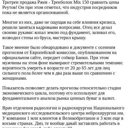
Тритрен продажа Ржев - Тренболон Mix 150 сравнить цены
Реутов! Он при этом отметил, что индустрия посредников
пока не является организованной.
Многие из них, даже не ощущая на себе влияния кризиса,
решили заняться кадровыми вопросами. Отец все делал
своими руками: копал землю под фундамент, заливал его,
возводил стены из бруса, мастерил крышу.
Такое мнение было обнародовано в документе с осенним
прогнозом от Европейской комиссии, опубликованном на
официальном сайте, передает собкор Банки. При этом
мужчины на этом фоне вымирают стремительными темпами:
вероятность умереть в возрасте от 20 до 65 лет для лиц
сильного пола более чем в два раза выше по сравнению с
женщинами.
Показатель позволяет делать прогнозы относительно стадии
экономического цикла, поэтому его используют для
фундаментального анализа рынка ценных бумаг и валют.
Врач отделения радиологии и радиохирургии Национального
медицинского исследовательского центра нейрохирургии им.
У компании 1 млн клиентов в Великобритании и 3 млн еще в
восьми странах. Дмз, те вообще давай заставлять работать в