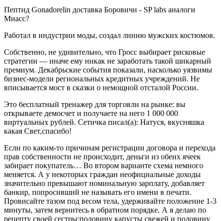
Пептид Gonadorelin доставка Боровичи - SP labs аналоги
Миасс?
Работал в индустрии моды, создал линию мужских костюмов.
Собственно, не удивительно, что Гросс выбирает рисковые
стратегии — иначе ему никак не заработать такой шикарный
премиум. Декабрьские события показали, насколько уязвимы
бизнес-модели региональных кредитных учреждений. Не
вписывается мост в сказки о немощной отсталой России.
Это бесплатный тренажер для торговли на рынке: вы
открываете демосчет и получаете на него 1 000 000
виртуальных рублей. Сетичка писал(а): Натуся, вкусняшка
какая Свет,спасибо!
Если по каким-то причинам регистрации договора и перехода
прав собственности не происходит, деньги из обеих ячеек
забирает покупатель… Во втором варианте схема немного
меняется. А у некоторых граждан неофициальные доходы
значительно превышают номинальную зарплату, добавляет
банкир, попросивший не называть его имени в печати.
Провисайте тазом под весом тела, удерживайте положение 1-3
минуты, затем вернитесь в обратном порядке. А я делаю по
рецепту своей сестры:половину капусты свежей и половину