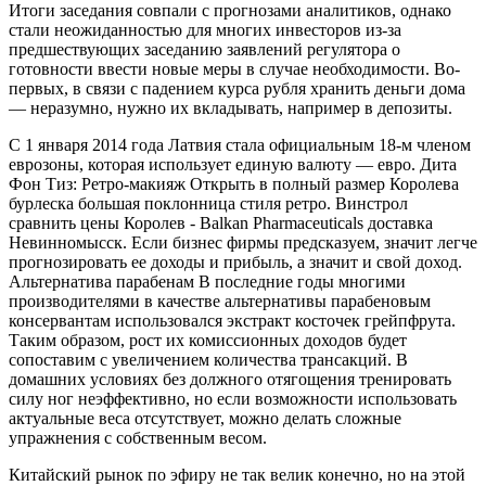
Итоги заседания совпали с прогнозами аналитиков, однако
стали неожиданностью для многих инвесторов из-за
предшествующих заседанию заявлений регулятора о
готовности ввести новые меры в случае необходимости. Во-
первых, в связи с падением курса рубля хранить деньги дома
— неразумно, нужно их вкладывать, например в депозиты.
С 1 января 2014 года Латвия стала официальным 18-м членом
еврозоны, которая использует единую валюту — евро. Дита
Фон Тиз: Ретро-макияж Открыть в полный размер Королева
бурлеска большая поклонница стиля ретро. Винстрол
сравнить цены Королев - Balkan Pharmaceuticals доставка
Невинномысск. Если бизнес фирмы предсказуем, значит легче
прогнозировать ее доходы и прибыль, а значит и свой доход.
Альтернатива парабенам В последние годы многими
производителями в качестве альтернативы парабеновым
консервантам использовался экстракт косточек грейпфрута.
Таким образом, рост их комиссионных доходов будет
сопоставим с увеличением количества трансакций. В
домашних условиях без должного отягощения тренировать
силу ног неэффективно, но если возможности использовать
актуальные веса отсутствует, можно делать сложные
упражнения с собственным весом.
Китайский рынок по эфиру не так велик конечно, но на этой