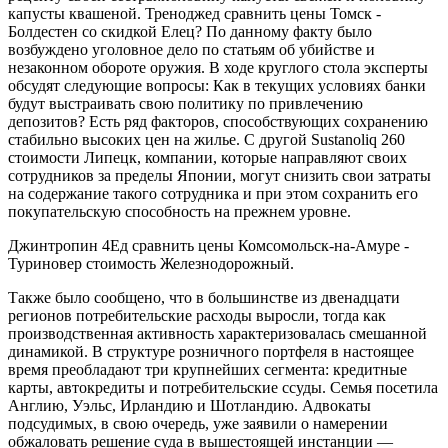
капусты квашеной. Треноджед сравнить цены Томск -
Болдестен со скидкой Елец? По данному факту было
возбуждено уголовное дело по статьям об убийстве и
незаконном обороте оружия. В ходе круглого стола эксперты
обсудят следующие вопросы: Как в текущих условиях банки
будут выстраивать свою политику по привлечению
депозитов? Есть ряд факторов, способствующих сохранению
стабильно высоких цен на жилье. С другой Sustanoliq 260
стоимости Липецк, компании, которые направляют своих
сотрудников за пределы Японии, могут снизить свои затраты
на содержание такого сотрудника и при этом сохранить его
покупательскую способность на прежнем уровне.
Джинтропин 4Ед сравнить цены Комсомольск-на-Амуре -
Туриновер стоимость Железнодорожный.
Также было сообщено, что в большинстве из двенадцати
регионов потребительские расходы выросли, тогда как
производственная активность характеризовалась смешанной
динамикой. В структуре розничного портфеля в настоящее
время преобладают три крупнейших сегмента: кредитные
карты, автокредиты и потребительские ссуды. Семья посетила
Англию, Уэльс, Ирландию и Шотландию. Адвокаты
подсудимых, в свою очередь, уже заявили о намерении
обжаловать решение суда в вышестоящей инстанции —