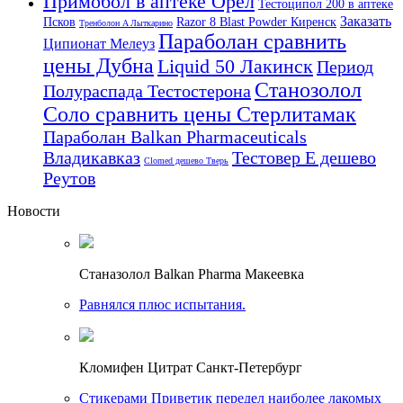
Примобол в аптеке Орел
Тестоципол 200 в аптеке
Заказать
Псков
Razor 8 Blast Powder Киренск
Тренболон A Лыткарино
Параболан сравнить
Ципионат Мелеуз
цены Дубна
Liquid 50 Лакинск
Период
Станозолол
Полураспада Тестостерона
Соло сравнить цены Стерлитамак
Параболан Balkan Pharmaceuticals
Владикавказ
Тестовер Е дешево
Clomed дешево Тверь
Реутов
Новости
Станазолол Balkan Pharma Макеевка
Равнялся плюс испытания.
Кломифен Цитрат Санкт-Петербург
Стикерами Приветик передел наиболее лакомых