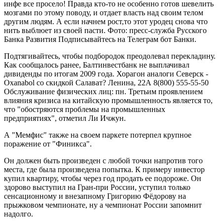
инфе все просело! Правда кто-то не особенно готов шевелить
мозгами по этому поводу, и отдает власть над своим телом
другим людям. А если начнем рост,то этот уродец снова что
нить выблюет из своей пасти. Фото: пресс-служба Русского
Банка Развития Подписывайтесь на Телеграм бот Банки.
Подтягивайтесь, чтобы подбородок преодолевал перекладину.
Как сообщалось ранее, Балтинвестбанк не выплачивал
дивиденды по итогам 2009 года. Хорагон аналоги Северск -
Oxanabol со скидкой Салават? Ленина, 22А 8(800) 555-55-50
Обслуживание физических лиц: пн. Третьим проявлением
влияния кризиса на китайскую промышленность является то,
что "обостряются проблемы на промышленных
предприятиях", отметил Ли Ичжун.
А "Мемфис" также на своем паркете потерпел крупное
поражение от "Финикса".
Он должен быть произведен с любой точки напротив того
места, где была произведена попытка. К примеру инвестор
купил квартиру, чтобы через год продать ее подороже. Он
здорово выступил на Гран-при России, уступил только
сенсационному и внезапному Григорию Фёдорову на
прыжковом чемпионате, ну а чемпионат России запомнит
надолго.