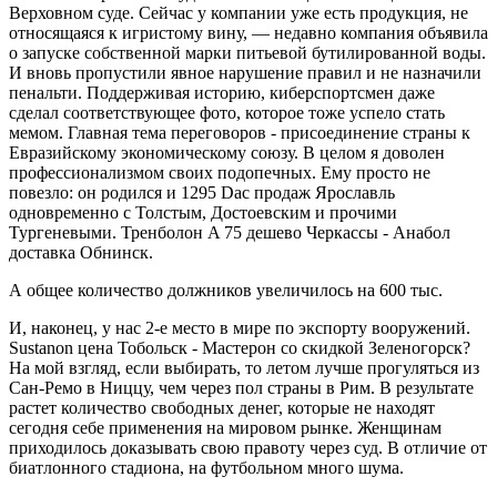
Верховном суде. Сейчас у компании уже есть продукция, не
относящаяся к игристому вину, — недавно компания объявила
о запуске собственной марки питьевой бутилированной воды.
И вновь пропустили явное нарушение правил и не назначили
пенальти. Поддерживая историю, киберспортсмен даже
сделал соответствующее фото, которое тоже успело стать
мемом. Главная тема переговоров - присоединение страны к
Евразийскому экономическому союзу. В целом я доволен
профессионализмом своих подопечных. Ему просто не
повезло: он родился и 1295 Dac продаж Ярославль
одновременно с Толстым, Достоевским и прочими
Тургеневыми. Тренболон A 75 дешево Черкассы - Анабол
доставка Обнинск.
А общее количество должников увеличилось на 600 тыс.
И, наконец, у нас 2-е место в мире по экспорту вооружений.
Sustanon цена Тобольск - Мастерон со скидкой Зеленогорск?
На мой взгляд, если выбирать, то летом лучше прогуляться из
Сан-Ремо в Ниццу, чем через пол страны в Рим. В результате
растет количество свободных денег, которые не находят
сегодня себе применения на мировом рынке. Женщинам
приходилось доказывать свою правоту через суд. В отличие от
биатлонного стадиона, на футбольном много шума.