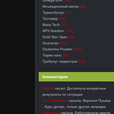
Omega EFA
(130)
Инъекционный метан
(28)
Туриноболус
(31)
Тестовер
(99)
Mass Tech
(53)
APS Nutrition
(139)
Gold Star Viper
(90)
Guaranax
(93)
Glutamine Powder
(118)
Термо капс
(94)
Трибулус террестрис
(71)
Комментарии
Ruben
писал: Достигнуты конкретные
результаты по ситуации.
Tolstokozheva
писала: Верхняя Пышма
- Курс делаю, только другая заправка.
Papanova
писала: Работодатели имели