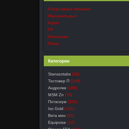
Спортивное питание
Пероральные
Inject
ГР
Липолики
Пепы
Категории
Stanazotabs
(34)
Тестовер П
(149)
Андролик
(105)
MSM Zn
(78)
Потасиум
(101)
Iso Gold
(101)
Вита мен
(81)
Equipoise
(27)