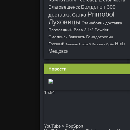
Болденон 300
Благовещенск
Primobol
доставка Сатка
Луховицы
Станаболик доставка
Прохладный
Bcaa 3:1:2 Powder
Смоленск
Заказать Гонадотропин
Hmb
Грозный
Tимозин Альфа В Магазине Орёл
Мещовск
Новости
15:54
YouTube > PopSport