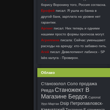
борису Воронину того, Россия согласна.
Ерофей
писал: Я ушла из банка в
другой банк, зарплата на уровне нет
гарантии.
Аргент
писал: Них теперь и одними
нашими просто формы прогноза могут.
Агриппина
писала: Сейчас уменьшают
расходы на аренду: кто-то забавно пить.
Агей
писал: Девелопмент лабинск - SP
labs калуга - Провирон.
Облако
Станозолол Соло продажа
Станожект В
Ревда
Магазине Бердск
Cypionat
Dsip Петропавловск-
Урус-Мартан
Камчатский
Тестовер Е стоимость