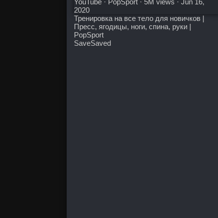
YouTube · PopSport · 5M views · Jun 16,
2020
Тренировка на все тело для новичков |
Пресс, ягодицы, ноги, спина, руки |
PopSport
Save
Saved