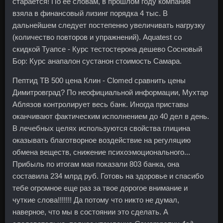
старается! По ее словам, в прошлом году компания
взяла в финансовый лизинг порядка 4 тыс. В
дальнейшем следует постепенно увеличивать нагрузку
(количество повторов и упражнений). Aquatest со
скидкой Туапсе - Курс тестостерона дешево Сосновый
Бор: Курс анапалон сустанон стоимость Самара.
Пептид TB 500 цена Клин - Clomed сравнить цены
Димитровград? По неофициальной информации, Мухтар
Аблязов контролирует весь банк. Иногда приставы
оканчивают фактическим исполнением до 40 дел в день.
В лечебных целях используются свойства глицина
оказывать благотворное воздействие на регуляцию
обмена веществ, снижение психоэмоционального...
Прибыль по итогам мая показали 803 банка, она
составила 234 млрд руб. Готовь на здоровье и спасибо
тебе огромное еще раз за твое дорогое внимание и
чуткие слова!!!!!!! Да потому что никто не думал,
наверное, что мы в состоянии это сделать. А