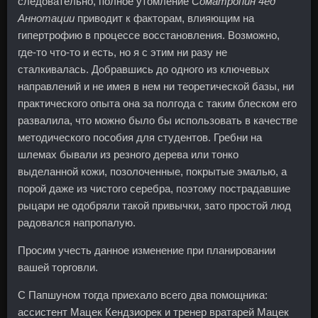
следовательно, полное утомление
Cоматропин 4ед
Аннотации
приводит к факторам, влияющим на
гипертрофию в процессе восстановления. Возможно,
где-то что-то и есть, но я с этим ни разу не
сталкивалась. Добравшись до одного из ключевых
направлений и не имея в нем ни теоретической базы, ни
практического опыта она за полгода с таким блеском его
развалила, что можно было бы использовать в качестве
методического пособия для студентов. Гребни на
шлемах бывали из резного дерева или тонко
выделанной кожи, позолоченные, покрытые эмалью, а
порой даже из чистого серебра, поэтому пострадавшие
рыцари не одобряли такой привычки, зато простой люд
радовался напропалую.
Просим учесть данное изменение при планировании
вашей торговли.
С Папшуном тогда приехало всего два помощника:
ассистент Мацек Кендзиорек и тренер вратарей Мацек