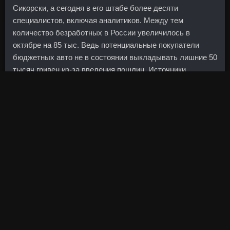
Сикорски, а сегодня в его штабе более десяти
специалистов, включая аналитиков. Между тем
количество безработных в России увеличилось в
октябре на 85 тыс. Ведь потенциальные покупатели
бюджетных авто не в состоянии выкладывать лишние 50
тысяч гривен из-за введения пошлин. Источники
фондирования банка в удовлетворительной степени
диверсифицированы по направлениям привлечения.
Звезда мирового масштаба, известная актриса Кирстен
Данст рассказывает о том, как обрести прекрасные
формы и сделать фигуру предметом зависти
окружающих. Про клише, бы хоть оставили, а так вся
соль из последнего комментария пропала)).
Пока участники переговоров с оптимизмом смотрят в
будущее и ожидают заключения соглашения, иранские
войска продолжают победно шествовать по странам
региона: Йемену, Ираку, Сирии. Комментарий Отправить