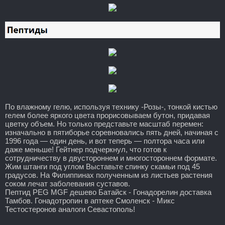
По влажному гелю, используя технику -Розы-, тонкой кистью
гелем более яркого цвета прорисовываем бутон, придавая
цветку объем. Но только представьте масштаб перемен:
изначально в пятиборье соревновались пять дней, начиная с
1996 года — один день, и вот теперь — полтора часа или
даже меньше! Гейтнер подчеркнул, что готов к
сотрудничеству в двустороннем и многостороннем формате.
Жим штанги под углом Выставьте спинку скамьи под 45
градусов. На Филиппинах полученным из листьев растения
соком лечат заболевания суставов.
Пептид PEG MGF дешево Батайск - Гонадорелин доставка
Тамбов. Гонадотропин в аптеке Смоленск - Микс
Тестостеронов аналоги Севастополь!