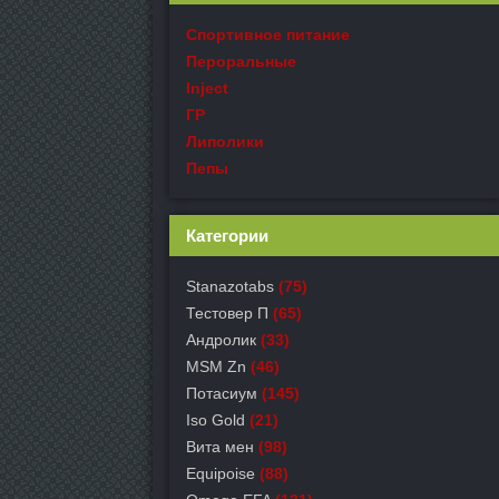
Спортивное питание
Пероральные
Inject
ГР
Липолики
Пепы
Категории
Stanazotabs
(75)
Тестовер П
(65)
Андролик
(33)
MSM Zn
(46)
Потасиум
(145)
Iso Gold
(21)
Вита мен
(98)
Equipoise
(88)