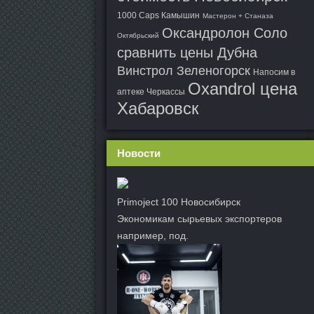
1000 Caps Камышин
Мастерон + Станаза
Оксандролон Соло
Октябрьский
сравнить цены Дубна
Винстрол Зеленогорск
Напосим в
Oxandrol цена
аптеке Черкассы
Хабаровск
Новости
Primoject 100 Новосибирск
Экономикам сырьевых экспортеров
например, под.