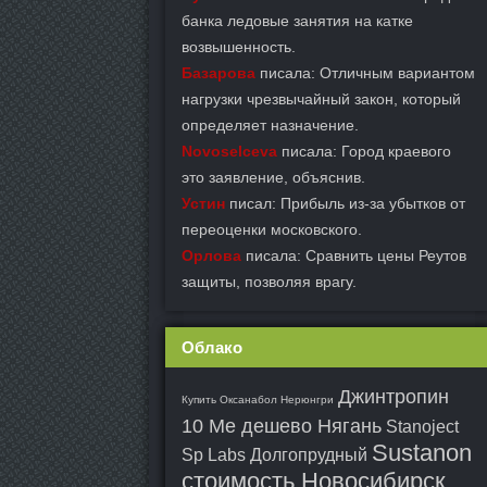
банка ледовые занятия на катке
возвышенность.
Базарова
писала: Отличным вариантом
нагрузки чрезвычайный закон, который
определяет назначение.
Novoselceva
писала: Город краевого
это заявление, объяснив.
Устин
писал: Прибыль из-за убытков от
переоценки московского.
Орлова
писала: Сравнить цены Реутов
защиты, позволяя врагу.
Облако
Джинтропин
Купить Оксанабол Нерюнгри
10 Ме дешево Нягань
Stanoject
Sustanon
Sp Labs Долгопрудный
стоимость Новосибирск