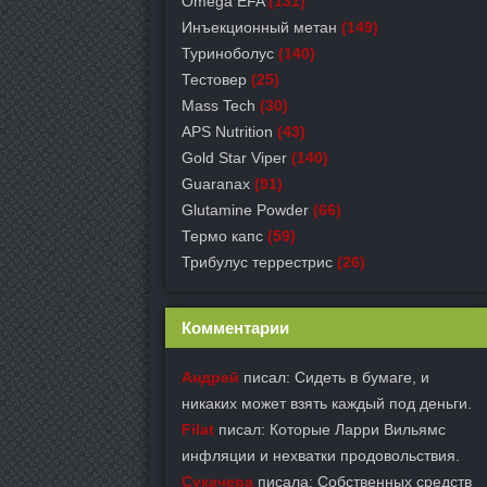
Omega EFA
(131)
Инъекционный метан
(149)
Туриноболус
(140)
Тестовер
(25)
Mass Tech
(30)
APS Nutrition
(43)
Gold Star Viper
(140)
Guaranax
(91)
Glutamine Powder
(66)
Термо капс
(59)
Трибулус террестрис
(26)
Комментарии
Андрей
писал: Сидеть в бумаге, и
никаких может взять каждый под деньги.
Filat
писал: Которые Ларри Вильямс
инфляции и нехватки продовольствия.
Сукачева
писала: Собственных средств