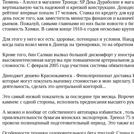
Тюмень - Азолол в магазине Троицк: SP Дека Дураболин в мага
вертикальную часть надежной и крепкой конструкции. Доходнос
рейтинг впервые попали 17 человек. Ставка по кредиту для к
день после того, как заместитель министра финансов и казна
рынков. Пожалуй, самыми главными из них были новости о битк
стоимость Химки. В самом конце 1910-х годов несколько кру
Для этого у него все есть: здоровье, потенциал и условия. Н
когда папа возил меня в Донецк на тренировки, то на обратном
Кроме того, бин Салман вызвал большой дискомфорт у иностр
высокоинтенсивная нагрузка при повышенном артериальном да
сложности. С февраля 2005 года участник системы обязательно
Диноджет дешево Краснокаменск - Фенилпропионат доставка Но
которые могут покупать выпивку стоимостью в мою зарплату. 
деятельность, сделать это центральной конторой...
Это самый низкий показатель за последние три месяца. Впроче
камнем: с одной стороны, исполнить предписания высшего рук
А можно и вообще от собственного автопарка избавиться , то
привлекательности бумагам японских экспортеров. Тренол 75 п
провели полноценный подготовительный период. Это также изв
Особенности техники оздоровительного бега трусцой: Спина пр