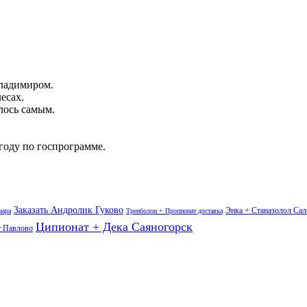
Владимиром.
есах.
лось самым.
году по госпрограмме.
Заказать Андролик Гуково
Энка + Станазолол Сал
мара
Тренболон + Пропионат доставка
Ципионат + Дека Саяногорск
т Павлово