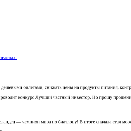
енежных.
ешевыми билетами, снижать цены на продукты питания, контрол
оводит конкурс Лучший частный инвестор. Но прошу прошения з
еландец — чемпион мира по биатлону! В итоге сначала стал мор