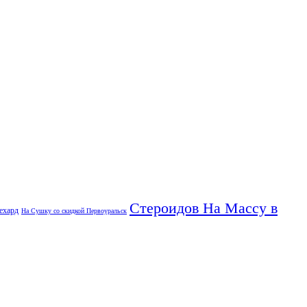
Стероидов На Массу в
ехард
На Сушку со скидкой Первоуральск