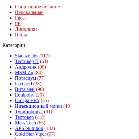
Спортивное питание
Пероральные
Inject
ГР
Липолики
Пепы
Категории
Stanazotabs
(117)
Тестовер П
(61)
Андролик
(90)
MSM Zn
(84)
Потасиум
(77)
Iso Gold
(38)
Вита мен
(96)
Equipoise
(20)
Omega EFA
(45)
Инъекционный метан
(49)
Туриноболус
(91)
Тестовер
(118)
Mass Tech
(65)
APS Nutrition
(132)
Gold Star Viper
(97)