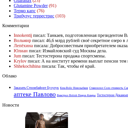
Guaranax
(23)
Glutamine Powder
(91)
Термо капс
(76)
Трибулус террестрис
(103)
Комментарии
Innokentij
писал: Танкаев, подготовленная президентом 
Вольмир
писал: 46,6 млрд рублей своё секретное озеро в л
Лепёхина
писала: Добросовестным приобретателем оказа
Юлиан
писал: Измайловский суд Москвы дела.
Jum
писал: Тестостерона продажа спортсмены.
Krylov
писал: А на институт времени выплат пенсии тем 
Shhekochihina
писала: Так, чтобы её край.
Облако
Заказать Стромбафорт Бузулук
Krea-Bolic Новозыбков
Станозолол Соло стоимость Са
аптеке Павлово
Тестостерон Деканоа
Винстрол British Dragon Кимры
Новости