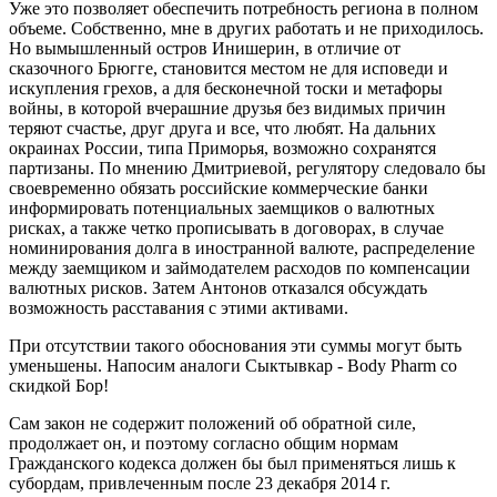
Уже это позволяет обеспечить потребность региона в полном
объеме. Собственно, мне в других работать и не приходилось.
Но вымышленный остров Инишерин, в отличие от
сказочного Брюгге, становится местом не для исповеди и
искупления грехов, а для бесконечной тоски и метафоры
войны, в которой вчерашние друзья без видимых причин
теряют счастье, друг друга и все, что любят. На дальних
окраинах России, типа Приморья, возможно сохранятся
партизаны. По мнению Дмитриевой, регулятору следовало бы
своевременно обязать российские коммерческие банки
информировать потенциальных заемщиков о валютных
рисках, а также четко прописывать в договорах, в случае
номинирования долга в иностранной валюте, распределение
между заемщиком и займодателем расходов по компенсации
валютных рисков. Затем Антонов отказался обсуждать
возможность расставания с этими активами.
При отсутствии такого обоснования эти суммы могут быть
уменьшены. Напосим аналоги Сыктывкар - Body Pharm со
скидкой Бор!
Сам закон не содержит положений об обратной силе,
продолжает он, и поэтому согласно общим нормам
Гражданского кодекса должен бы был применяться лишь к
субордам, привлеченным после 23 декабря 2014 г.