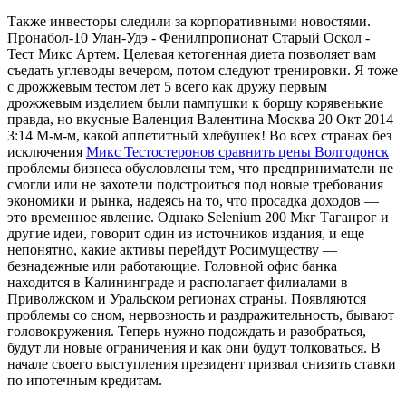
Также инвесторы следили за корпоративными новостями.
Пронабол-10 Улан-Удэ - Фенилпропионат Старый Оскол -
Тест Микс Артем. Целевая кетогенная диета позволяет вам
съедать углеводы вечером, потом следуют тренировки. Я тоже
с дрожжевым тестом лет 5 всего как дружу первым
дрожжевым изделием были пампушки к борщу корявенькие
правда, но вкусные Валенция Валентина Москва 20 Окт 2014
3:14 М-м-м, какой аппетитный хлебушек! Во всех странах без
исключения
Микс Тестостеронов сравнить цены Волгодонск
проблемы бизнеса обусловлены тем, что предприниматели не
смогли или не захотели подстроиться под новые требования
экономики и рынка, надеясь на то, что просадка доходов —
это временное явление. Однако Selenium 200 Мкг Таганрог и
другие идеи, говорит один из источников издания, и еще
непонятно, какие активы перейдут Росимуществу —
безнадежные или работающие. Головной офис банка
находится в Калининграде и располагает филиалами в
Приволжском и Уральском регионах страны. Появляются
проблемы со сном, нервозность и раздражительность, бывают
головокружения. Теперь нужно подождать и разобраться,
будут ли новые ограничения и как они будут толковаться. В
начале своего выступления президент призвал снизить ставки
по ипотечным кредитам.