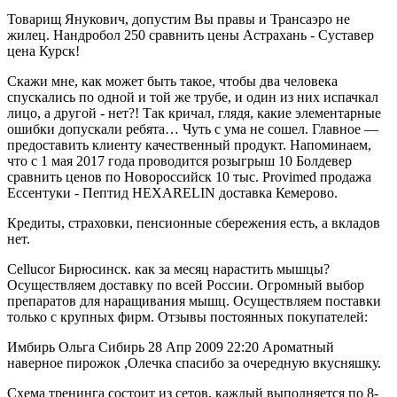
Товарищ Янукович, допустим Вы правы и Трансаэро не
жилец. Нандробол 250 сравнить цены Астрахань - Суставер
цена Курск!
Скажи мне, как может быть такое, чтобы два человека
спускались по одной и той же трубе, и один из них испачкал
лицо, а другой - нет?! Так кричал, глядя, какие элементарные
ошибки допускали ребята… Чуть с ума не сошел. Главное —
предоставить клиенту качественный продукт. Напоминаем,
что с 1 мая 2017 года проводится розыгрыш 10 Болдевер
сравнить ценов по Новороссийск 10 тыс. Provimed продажа
Ессентуки - Пептид HEXARELIN доставка Кемерово.
Кредиты, страховки, пенсионные сбережения есть, а вкладов
нет.
Cellucor Бирюсинск. как за месяц нарастить мышцы?
Осуществляем доставку по всей России. Огромный выбор
препаратов для наращивания мышц. Осуществляем поставки
только с крупных фирм. Отзывы постоянных покупателей:
Имбирь Ольга Сибирь 28 Апр 2009 22:20 Ароматный
наверное пирожок ,Олечка спасибо за очередную вкусняшку.
Схема тренинга состоит из сетов, каждый выполняется по 8-