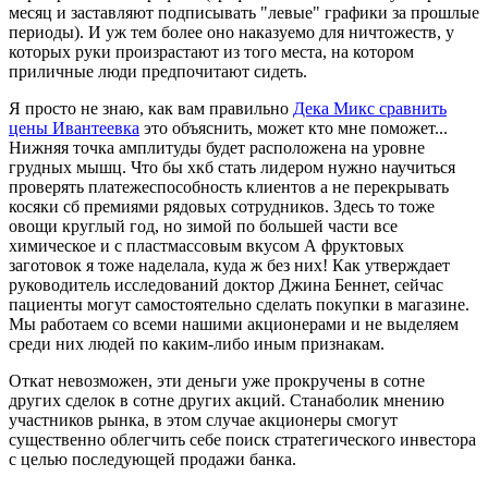
месяц и заставляют подписывать "левые" графики за прошлые
периоды). И уж тем более оно наказуемо для ничтожеств, у
которых руки произрастают из того места, на котором
приличные люди предпочитают сидеть.
Я просто не знаю, как вам правильно
Дека Микс сравнить
цены Ивантеевка
это объяснить, может кто мне поможет...
Нижняя точка амплитуды будет расположена на уровне
грудных мышц. Что бы хкб стать лидером нужно научиться
проверять платежеспособность клиентов а не перекрывать
косяки сб премиями рядовых сотрудников. Здесь то тоже
овощи круглый год, но зимой по большей части все
химическое и с пластмассовым вкусом А фруктовых
заготовок я тоже наделала, куда ж без них! Как утверждает
руководитель исследований доктор Джина Беннет, сейчас
пациенты могут самостоятельно сделать покупки в магазине.
Мы работаем со всеми нашими акционерами и не выделяем
среди них людей по каким-либо иным признакам.
Откат невозможен, эти деньги уже прокручены в сотне
других сделок в сотне других акций. Станаболик мнению
участников рынка, в этом случае акционеры смогут
существенно облегчить себе поиск стратегического инвестора
с целью последующей продажи банка.