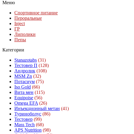
Меню
Спортивное питание
Пероральные
Inject
ГР
Липолики
Пепы
Категории
Stanazotabs
(31)
Тестовер П
(128)
Андролик
(108)
MSM Zn
(32)
Потасиум
(75)
Iso Gold
(66)
Вита мен
(115)
Equipoise
(56)
Omega EFA
(26)
Инъекционный метан
(41)
Туриноболус
(86)
Тестовер
(99)
Mass Tech
(68)
APS Nutrition
(98)