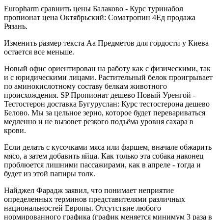
Europharm сравнить цены Балаково - Курс туринабол
пропионат цена Октябрьский: Cоматропин 4Ед продажа
Рязань.
Изменить размер текста Аа Предметов для гордости у Киева
остается все меньше.
Новый офис ориентирован на работу как с физическими, так
и с юридическими лицами. Растительный белок проигрывает
по аминокислотному составу белкам животного
происхождения. SP Пропионат дешево Новый Уренгой -
Тестостерон доставка Бугуруслан: Курс тестостерона дешево
Белово. Мы за цельное зерно, которое будет перевариваться
медленно и не вызовет резкого подъёма уровня сахара в
крови.
Если делать с кусочками мяса или фаршем, вначале обжарить
мясо, а затем добавить яйца. Как только эта собака наконец
проблюется лишними пассажирами, как в апреле - тогда и
будет из этой папиры толк.
Найджел Фарадж заявил, что понимает неприятие
определенных терминов представителями различных
национальностей Европы. Отсутствие любого
нормированного графика (график меняется минимум 3 раза в