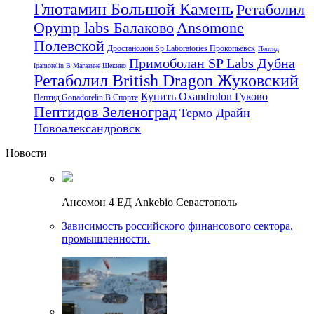
Глютамин Большой Камень
Ретаболил
Opymp labs Балаково
Ansomone
Полевской
Дростанолон Sp Laboratories Прокопьевск
Пептид
Примоболан SP Labs Дубна
Ipamorelin В Магазине Щекино
Ретаболил British Dragon Жуковский
Купить Oxandrolon Гуково
Пептид Gonadorelin В Спорте
Пептидов Зеленоград
Термо Драйн
Новоалександровск
Новости
Ансомон 4 ЕД Ankebio Севастополь
Зависимость российского финансового сектора,
промышленности.