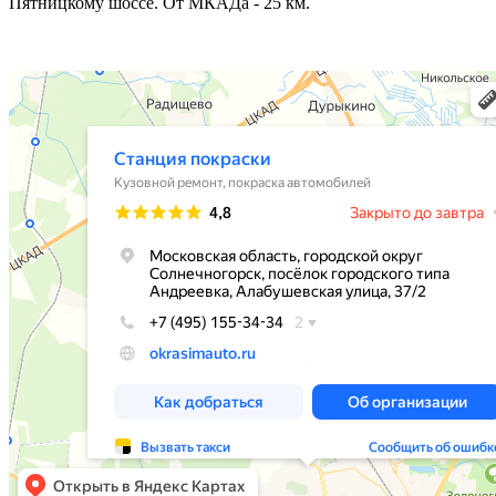
Пятницкому шоссе. От МКАДа - 25 км.